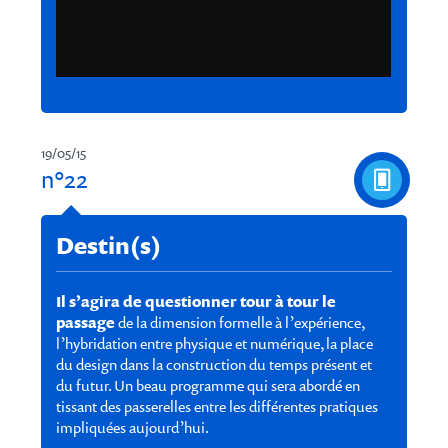
19/05/15
n°22
Destin(s)
Il s’agira de questionner tour à tour le
passage
de la dimension formelle à l’expérience,
l’hybridation entre physique et numérique, la place
du design dans la construction du temps présent et
du futur. Un beau programme qui sera abordé en
tissant des passerelles entre les différentes pratiques
impliquées aujourd’hui.