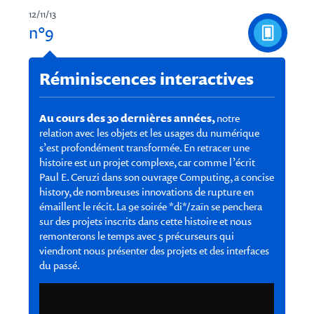
12/11/13
n°9
Réminiscences interactives
Au cours des 30 dernières années,
notre
relation avec les objets et les usages du numérique
s’est profondément transformée. En retracer une
histoire est un projet complexe, car comme l’écrit
Paul E. Ceruzi dans son ouvrage Computing, a concise
history, de nombreuses innovations de rupture en
émaillent le récit. La 9e soirée *di*/zaïn se penchera
sur des projets inscrits dans cette histoire et nous
remonterons le temps avec 5 précurseurs qui
viendront nous présenter des projets et des interfaces
du passé.