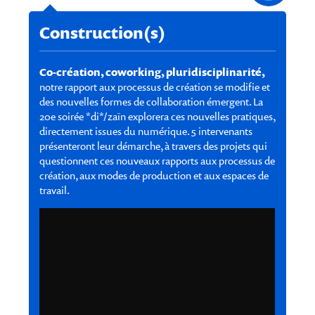
Construction(s)
Co-création, coworking, pluridisciplinarité,
notre rapport aux processus de création se modifie et
des nouvelles formes de collaboration émergent. La
20e soirée *di*/zaïn explorera ces nouvelles pratiques,
directement issues du numérique. 5 intervenants
présenteront leur démarche, à travers des projets qui
questionnent ces nouveaux rapports aux processus de
création, aux modes de production et aux espaces de
travail.