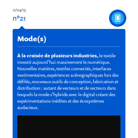
11/04/15
n°21
Mode(s)
À la croisée de plusieurs industries,
le textile
investit aujourd’hui massivement le numérique.
Nouvelles matières, textiles connectés, interfaces
vestimentaires, expériences scénographiques lors des
défilés, nouveaux outils de conception, fabrication et
distribution : autant de vecteurs et de secteurs dans
lesquels la mode s’hybride avec le digital créant des
expérimentations inédites et des écosystèmes
audacieux.