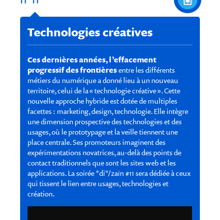
Technologies créatives
Ces dernières années, l’effacement
progressif des frontières
entre les différents
métiers du numérique a donné lieu à un nouveau
territoire, celui de la « technologie créative ». Cette
nouvelle approche hybride est dotée de multiples
facettes : marketing, design, technologie. Elle intègre
une dimension prospective des technologies et des
usages, où le prototypage et la veille tiennent une
place centrale. Ses promoteurs imaginent des
expérimentations novatrices, au-delà des points de
contact traditionnels que sont les sites web et les
applications. La soirée *di*/zaïn #11 sera dédiée à ceux
qui tissent le lien entre usages, technologies et
création.