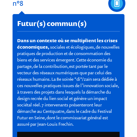
n°8
Futur(s) commun(s)
Dans un contexte où se multiplient les crises
économiques,
sociales et écologiques, de nouvelles
pratiques de production et de consommation des
biens et des services émergent. Cette économie du
partage, de la contribution, est portée tant par le
vecteur des réseaux numériques que par celui des
réseaux humains. La 8e soirée *di*/zaïn sera dédiée à
ces nouvelles pratiques issues de l’innovation sociale,
à travers des projets dans lesquels la démarche du
design recrée du lien social et génère un impact
sociétal réel. 7 intervenants présenteront leur
démarche au Centquatre, dans le cadre du Festival
Futur en Seine, dont le commissariat général est
assuré par Jean-Louis Frechin.