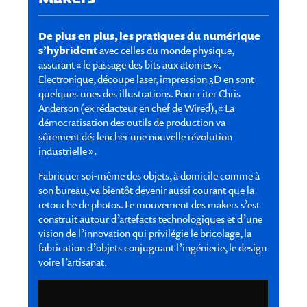
De plus en plus, les pratiques du numérique
s’hybrident
avec celles du monde physique,
assurant « le passage des bits aux atomes ».
Electronique, découpe laser, impression 3D en sont
quelques unes des illustrations. Pour citer Chris
Anderson (ex rédacteur en chef de Wired), « La
démocratisation des outils de production va
sûrement déclencher une nouvelle révolution
industrielle ».
Fabriquer soi-même des objets, à domicile comme à
son bureau, va bientôt devenir aussi courant que la
retouche de photos. Le mouvement des makers s’est
construit autour d’artefacts technologiques et d’une
vision de l’innovation qui privilégie le bricolage, la
fabrication d’objets conjuguant l’ingénierie, le design
voire l’artisanat.