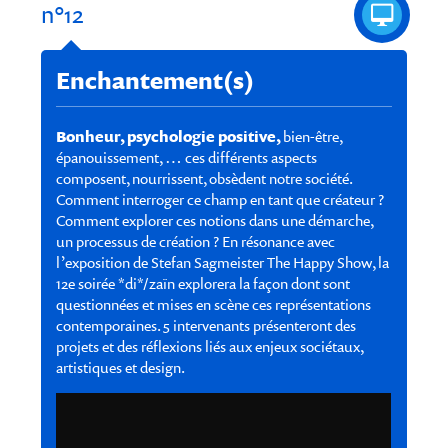
n°12
Enchantement(s)
Bonheur, psychologie positive,
bien-être,
épanouissement, … ces différents aspects
composent, nourrissent, obsèdent notre société.
Comment interroger ce champ en tant que créateur ?
Comment explorer ces notions dans une démarche,
un processus de création ? En résonance avec
l’exposition de Stefan Sagmeister The Happy Show, la
12e soirée *di*/zaïn explorera la façon dont sont
questionnées et mises en scène ces représentations
contemporaines. 5 intervenants présenteront des
projets et des réflexions liés aux enjeux sociétaux,
artistiques et design.