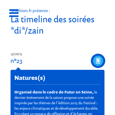
lose
Open
nu
Graphism.fr présente :
La timeline des soirées
Menu
*di*/zain
13/06/15
n°23
Natures(s)
Organisé dans le cadre de Futur en Seine,
le
dernier événement de la saison propose une soirée
inspirée par les thèmes de l’édition 2015 du Festival :
les enjeux climatiques et de développement durable.
En créant un espace de réflexion et d’échange, en