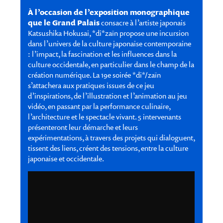
À l’occasion de l’exposition monographique
que le Grand Palais
consacre à l’artiste japonais
Katsushika Hokusai, *di*zaïn propose une incursion
dans l’univers de la culture japonaise contemporaine
: l’impact, la fascination et les influences dans la
culture occidentale, en particulier dans le champ de la
création numérique. La 19e soirée *di*/zaïn
s’attachera aux pratiques issues de ce jeu
d’inspirations, de l’illustration et l’animation au jeu
vidéo, en passant par la performance culinaire,
l’architecture et le spectacle vivant. 5 intervenants
présenteront leur démarche et leurs
expérimentations, à travers des projets qui dialoguent,
tissent des liens, créent des tensions, entre la culture
japonaise et occidentale.