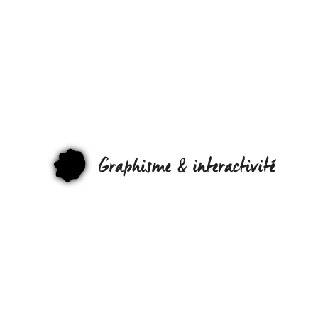
DO IT
YOURSELF
&
TUTORIEL
GRAPHI
ET