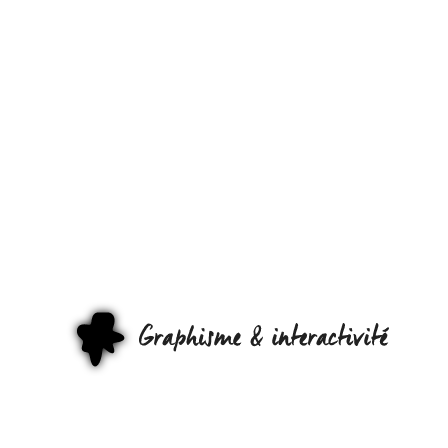
J’AFFICHE
S’AFFICHE
SUR
SECOND
LIFE !
GRAPHI