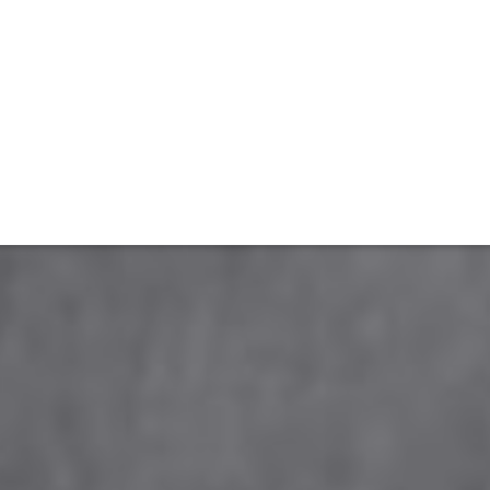
ET
INTERAC