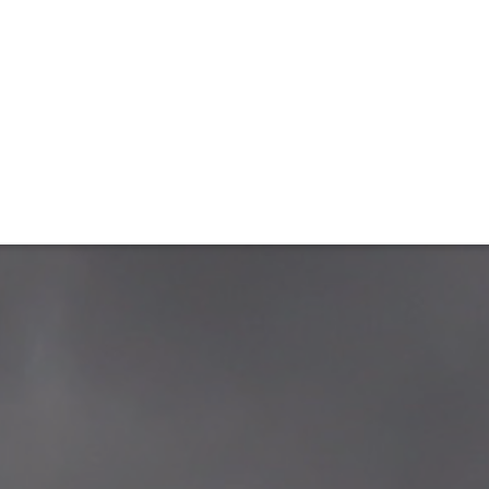
ET
INTERAC