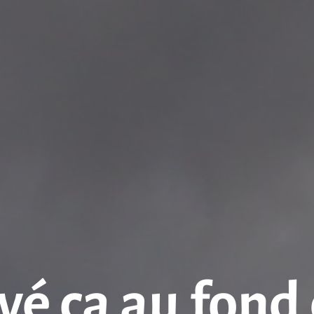
uvé ça au fond