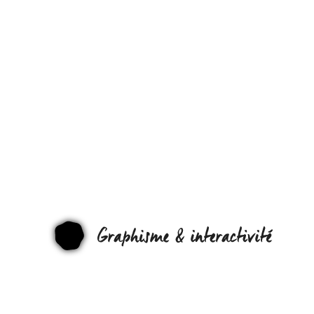
J’AI
RETROUV
ÇA AU
FOND
D’UN
VIEUX
GRAPHI
DISQUE
DUR…