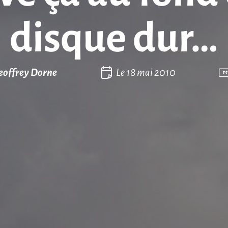
disque dur…
eoffrey Dorne
Le
18 mai 2010