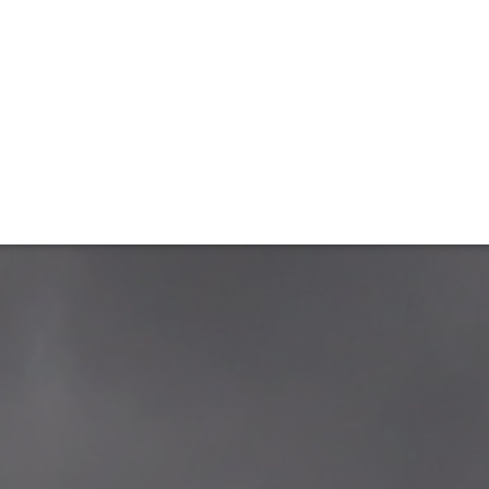
ET
INTERAC