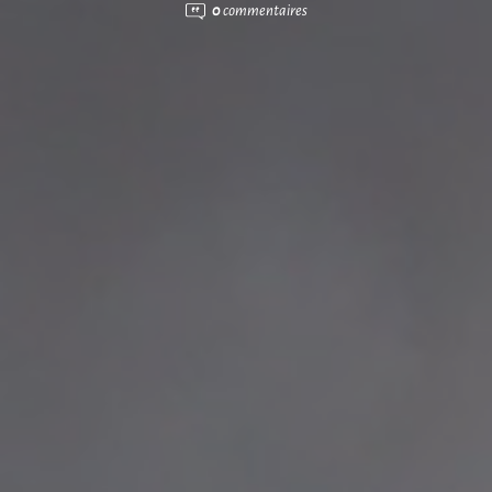
0
commentaires