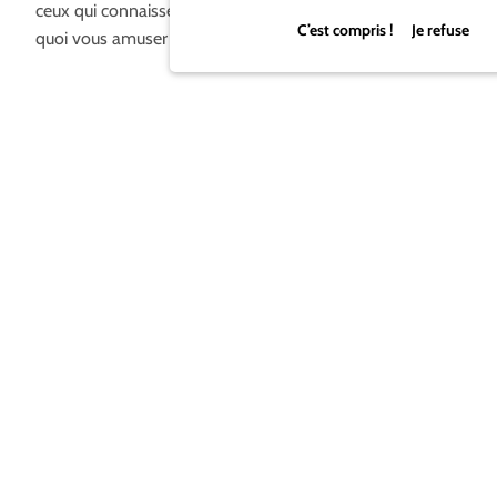
ceux qui connaissent le
jeu
Lemmings, vous aurez de
C’est compris ! Je refuse
quoi vous amuser ;-)