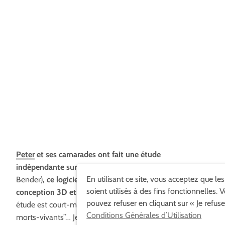
Peter
et ses camarades ont fait une étude
indépendante sur la façon d’apprendre Blender
(et pas
En utilisant ce site, vous acceptez que le
Bender)
, ce logiciel open source pour faire de la
soient utilisés à des fins fonctionnelles. 
conception 3D et de l’animation.
Le résultat de cette
pouvez refuser en cliquant sur « Je refuse
étude est court-métrage intitulé La “Nuit des pixels
Conditions Générales d’Utilisation
morts-vivants”… Je vous laisse regarder pour celles et