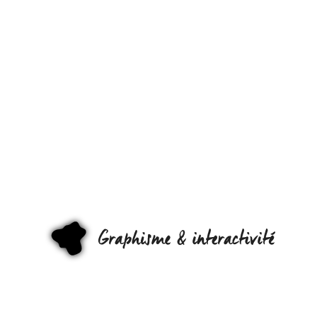
LE
LIVRE
QUI
VOUS
REND
GRAPHI
LIBRE… !