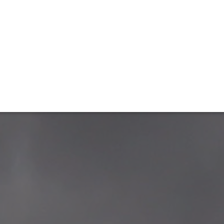
ET
INTERAC