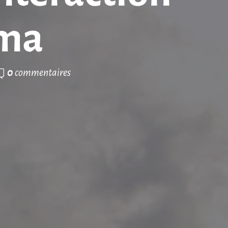
éma
0
commentaires