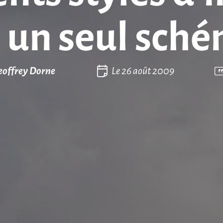
 un seul sch
eoffrey Dorne
Le
26 août 2009