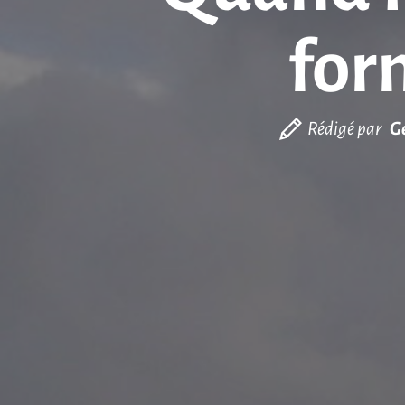
for
Rédigé par
G