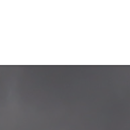
ET
INTERAC