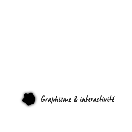
QUAND LE
DESSIN D
LA
PLANÈTE
FORME
DES
GRAPHI
ANIMAUX