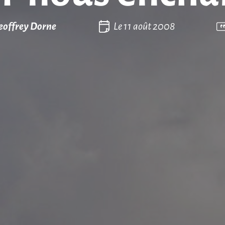
eoffrey Dorne
Le
11 août 2008