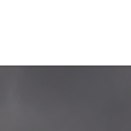
ET
INTERAC