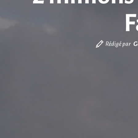
F
Rédigé par
G