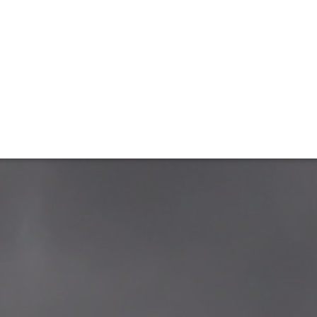
ET
INTERAC