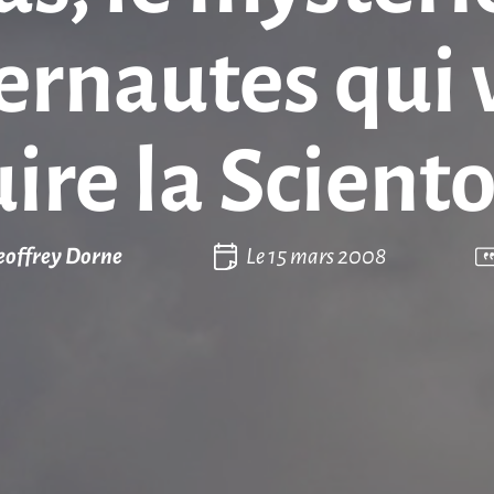
ternautes qui 
ire la Scient
eoffrey Dorne
Le
15 mars 2008