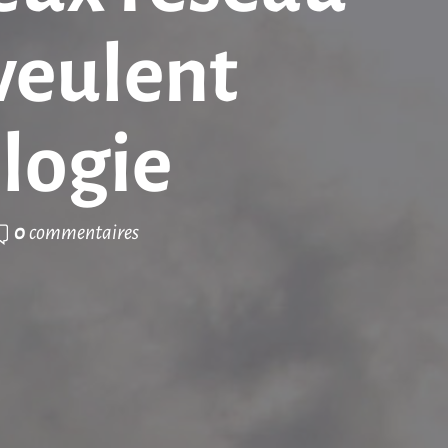
veulent
ologie
0
commentaires