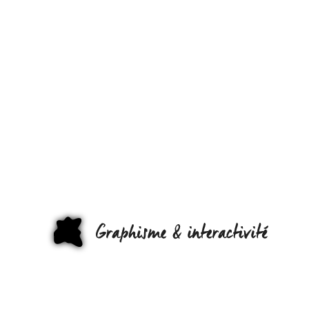
ANONYMOUS
LE
MYSTÉRIEUX
RÉSEAU DES
INTERNAUTE
QUI VEULEN
GRAPHI
DÉTRUIRE L
SCIENTOLOG