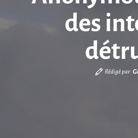
des in
détru
Rédigé par
G