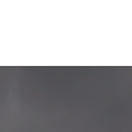
ET
INTERAC