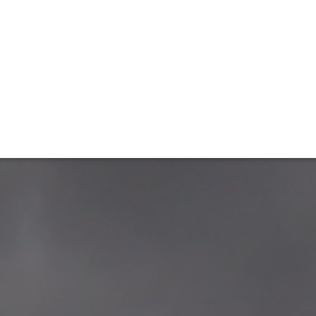
ET
INTERAC