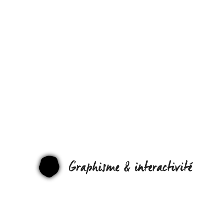
BONNE
FIN
D’ANNÉE
:-)
GRAPHI