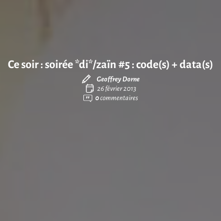
Ce soir : soirée *di*/zaïn #5 : code(s) + data(s)
Geoffrey Dorne
26 février 2013
0
commentaires