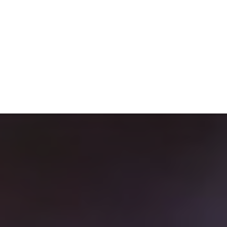
ET
INTERAC