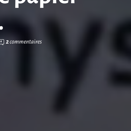
.
2
commentaires