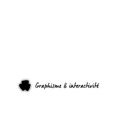
COMMENT
APPRENDRE
PAR COEUR
LA TABLE
PÉRIODIQU
DES
ÉLÉMENTS ?
EN LEUR
GRAPHI
DONNANT 
VISAGE, TO
SIMPLEMENT