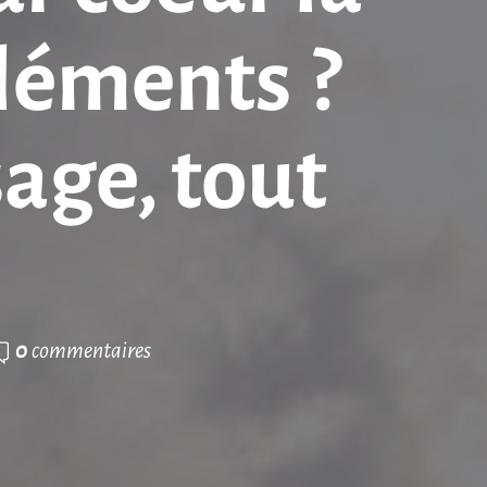
éléments ?
age, tout
!
0
commentaires