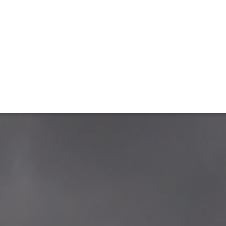
ET
INTERAC