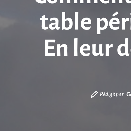
table pér
En leur 
Rédigé par
G