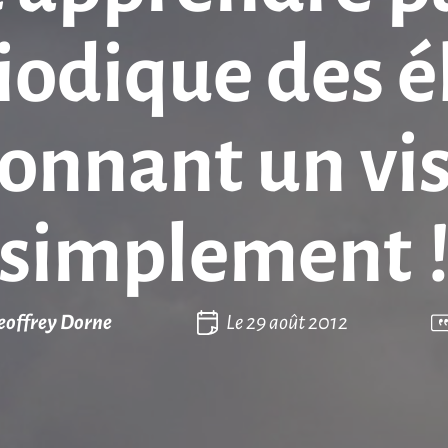
iodique des 
donnant un vis
simplement 
eoffrey Dorne
Le
29 août 2012