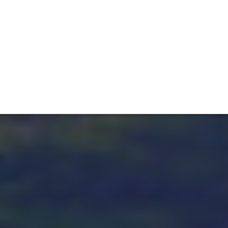
ET
INTERAC