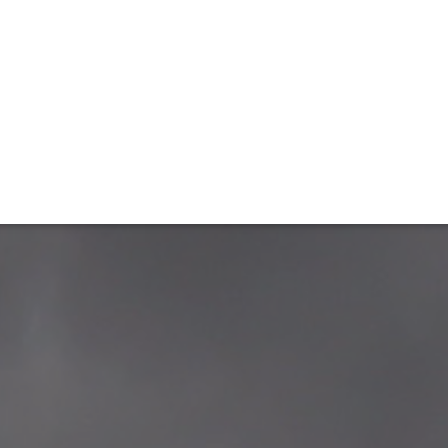
ET
INTERAC