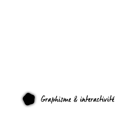
DE L’AVENIR
POUR LES
VERSIONS
NUMÉRIQU
DES LIVRES .
GRAPHI
OUI MAIS !