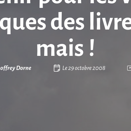
ues des livres
mais !
offrey Dorne
Le
29 octobre 2008