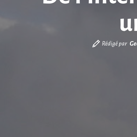
u
Rédigé par
Ge