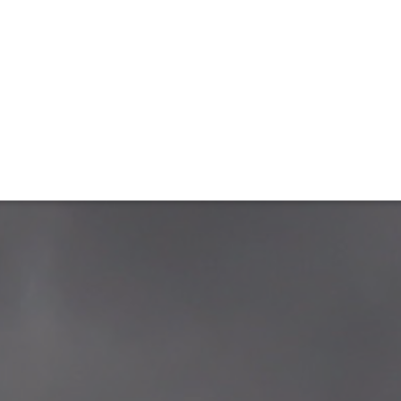
ET
INTERAC