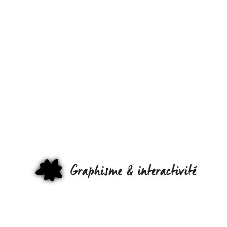
DES ICÔNE
CONTRE LE
GASPILLAGE
« RECYCLER
COMPOSTER
DONNER ET
GRAPHI
NOURRIR »