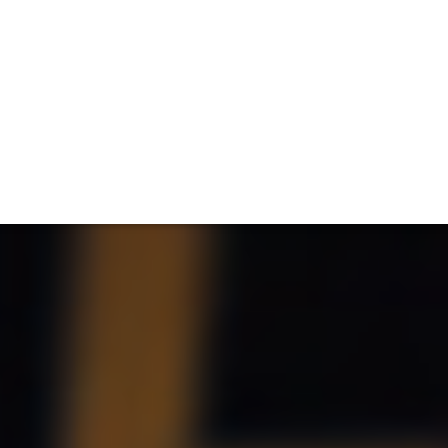
ET
INTERAC