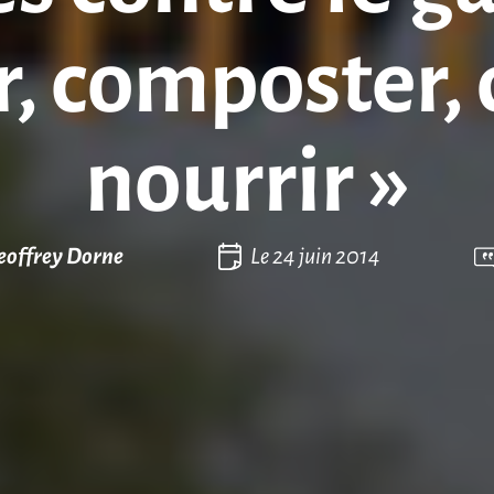
r, composter,
nourrir »
eoffrey Dorne
Le
24 juin 2014