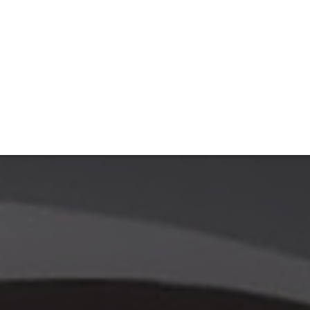
ET
INTERAC