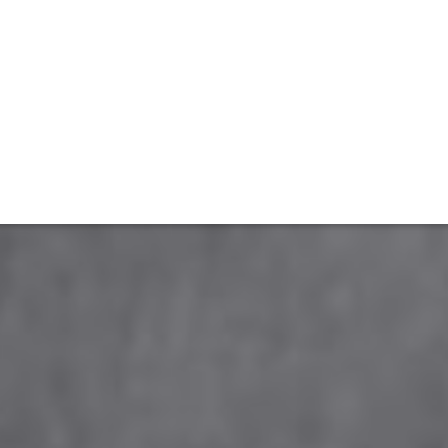
ET
INTERAC