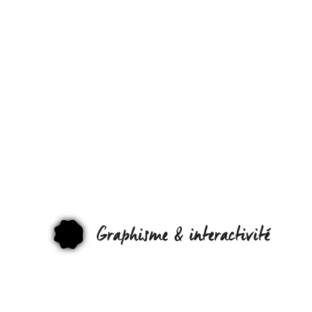
DESIGN :
À QUOI
ÇA
SERT ?
GRAPHI