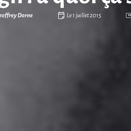
eoffrey Dorne
Le
1 juillet 2015