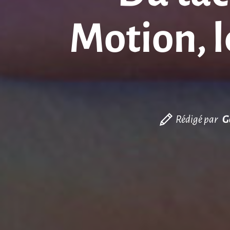
Motion, l
Rédigé par
G