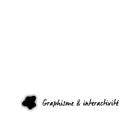
DU
TACTILE
AU
GESTUEL,
LEAP
MOTION,
LE
PREMIER
GRAPHI
ACTEUR
GRAND
PUBLIC ?