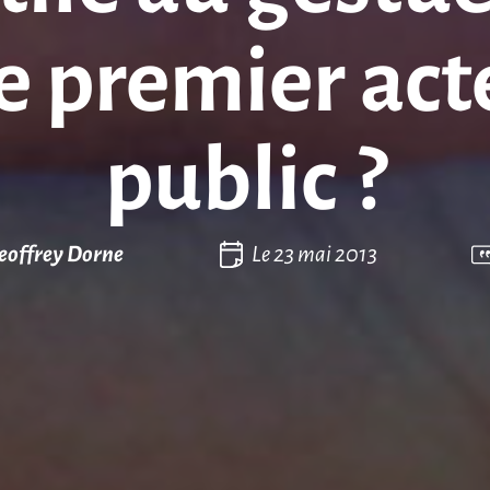
e premier ac
public ?
eoffrey Dorne
Le
23 mai 2013