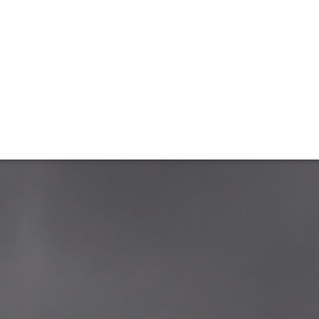
ET
INTERAC