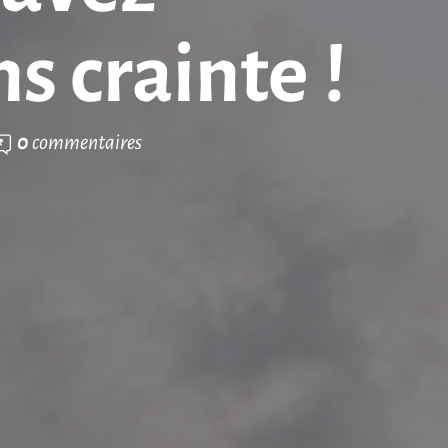
s crainte !
0
commentaires