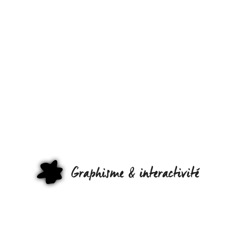
EN SUISSE,
VOUS
POUVEZ
TÉLÉCHARG
DES MP3
SANS
GRAPHI
CRAINTE !