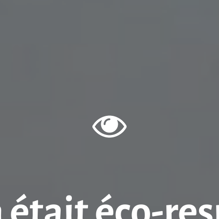
n était éco-re