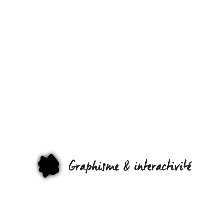
ET SI SATAN
ÉTAIT ÉCO-
RESPONSAB
? BANDE
DESSINÉE P
LOÏC
GRAPHI
SÉCHERESS