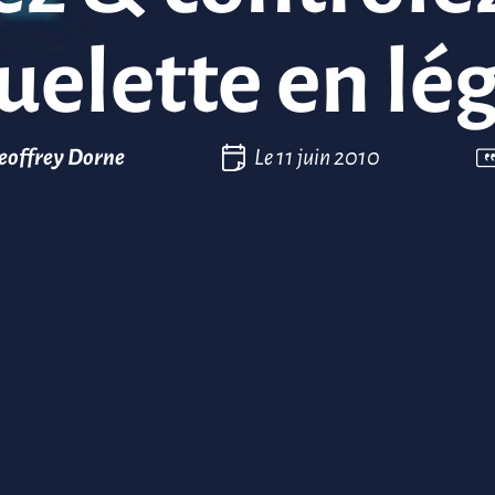
uelette en lég
eoffrey Dorne
Le
11 juin 2010