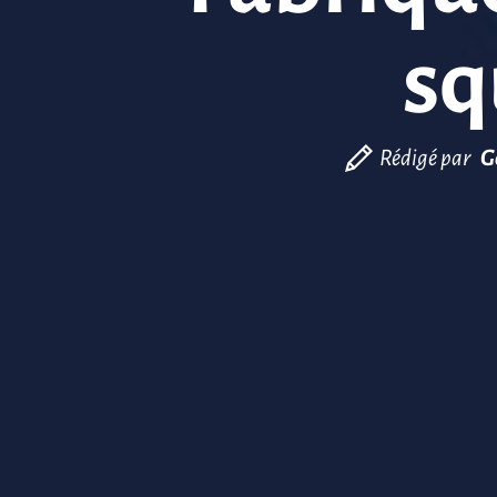
sq
Rédigé par
G