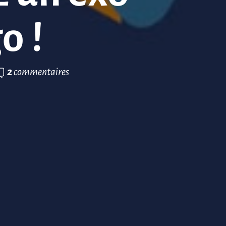
o !
2
commentaires