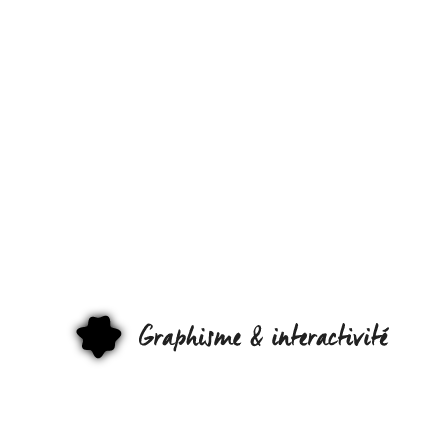
FABRIQUEZ
&
CONTRÔLE
UN EXO-
SQUELETT
GRAPHI
EN LÉGO !