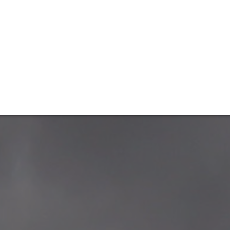
ET
INTERAC