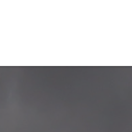
ET
INTERAC