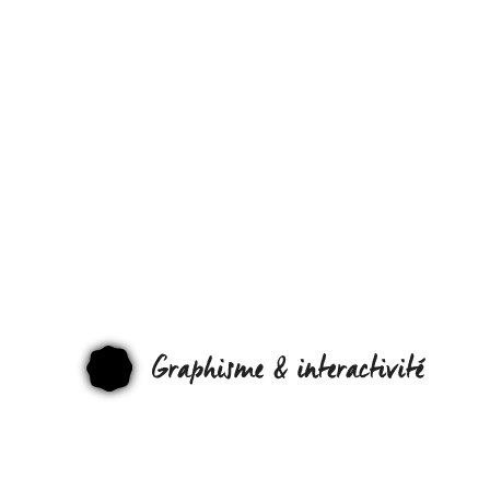
FRED’
CAVAZZA
S’HABILLE
TOUT EN
CUIR :)
[MON
GRAPHI
ANALYSE :]