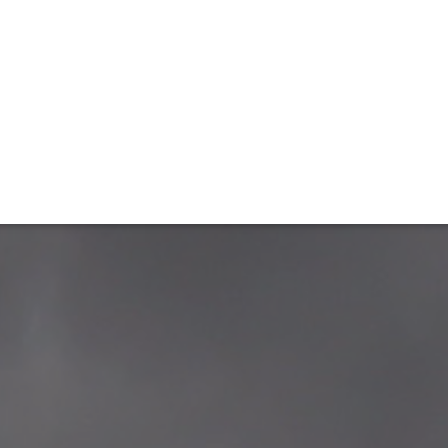
ET
INTERAC