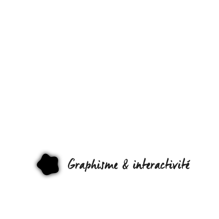
GRAPHISM.
À
CHAUMONT 
GRAPHI