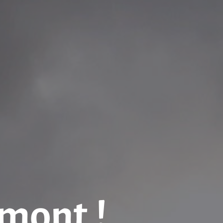
mont !