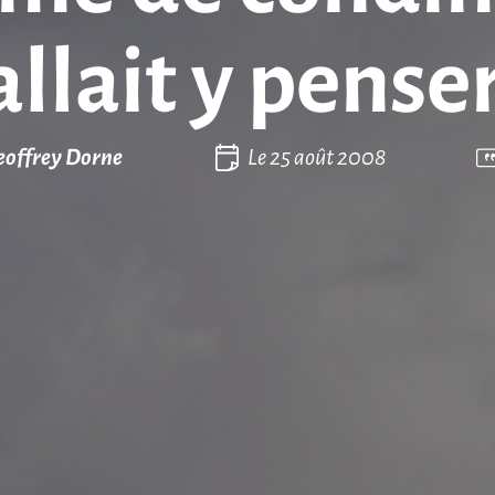
allait y penser
eoffrey Dorne
Le
25 août 2008