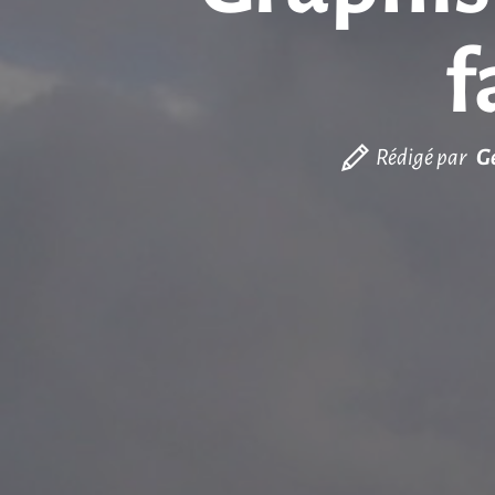
f
Rédigé par
G