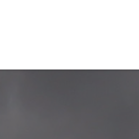
ET
INTERAC