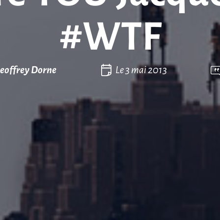
#WTF
eoffrey Dorne
Le
3 mai 2013