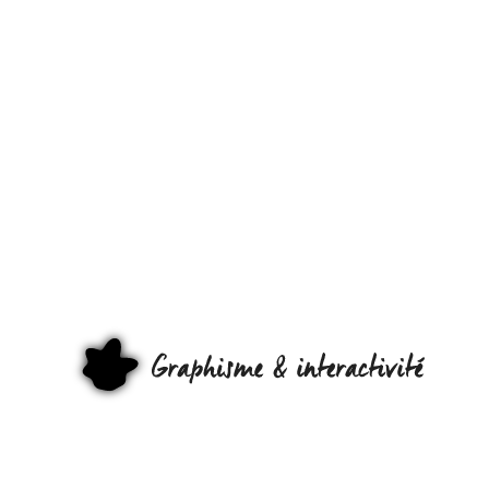
WHERE
ARE YOU
JACQUES
CHIRAC ?!
#WTF
GRAPHI