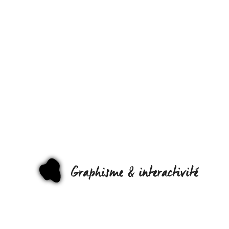
JOUEZ À
DUNE II
EN…
HTML5 ;-)
GRAPHI