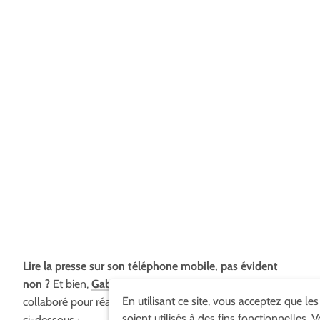
Lire la presse sur son téléphone mobile, pas évident
non ?
Et bien,
Gabyu
,
Backelite
& le journal le Point ont
En utilisant ce site, vous acceptez que le
collaboré pour réaliser cette application iPhone en
vidéo
soient utilisés à des fins fonctionnelles. 
ci-dessous :