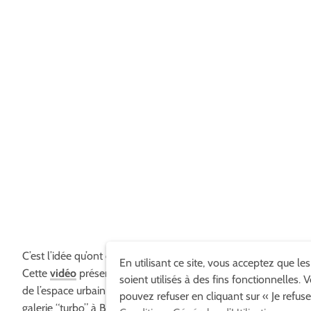
C’est l’idée qu’ont eu des artistes de Madrid en 2009.
En utilisant ce site, vous acceptez que le
Cette
vidéo
présente leur travail de dessin et l’invasion
soient utilisés à des fins fonctionnelles. 
de l’espace urbain pour la prochaine exposition à la
pouvez refuser en cliquant sur « Je refuse
galerie “turbo” à Buenos Aires. Ils remplacent donc le