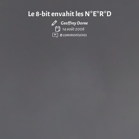
Le 8-bit envahit les N*E*R*D
Geoffrey Dorne
14 août 2008
0
commentaires