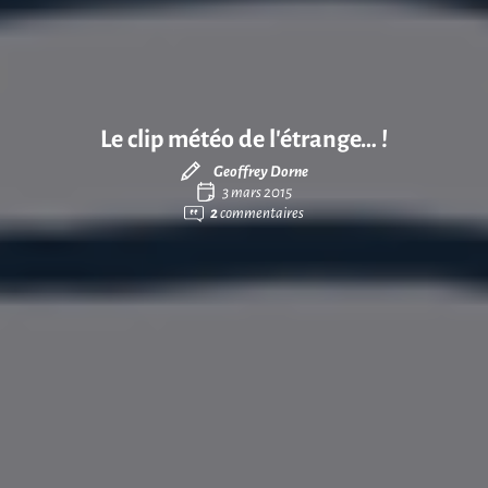
Le clip météo de l’étrange… !
Geoffrey Dorne
3 mars 2015
2
commentaires