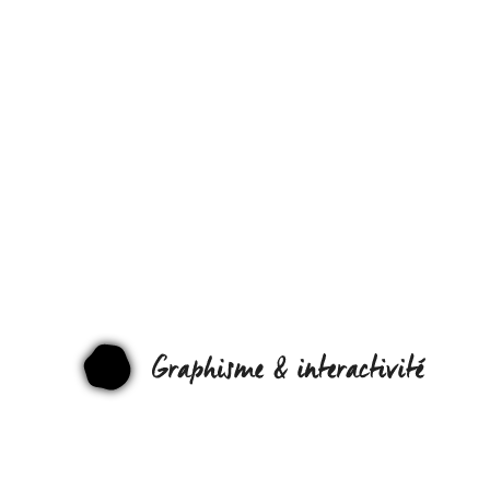
LE DESIGN
DES
ALGORITHM
SELON
GOOGLE !
GRAPHI