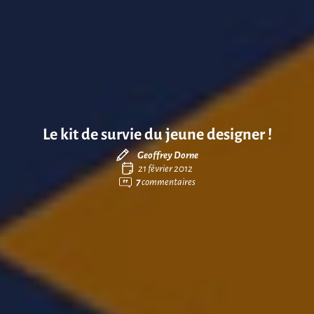
Le kit de survie du jeune designer !
Geoffrey Dorne
21 février 2012
7
commentaires