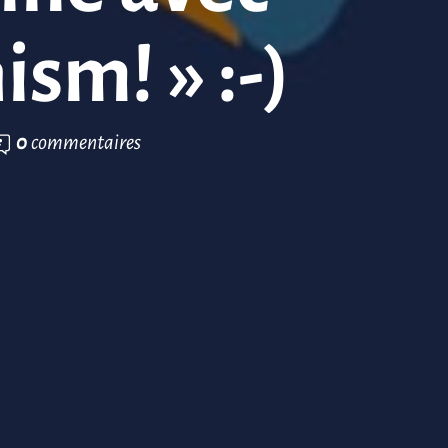
ism! » :-)
0
commentaires