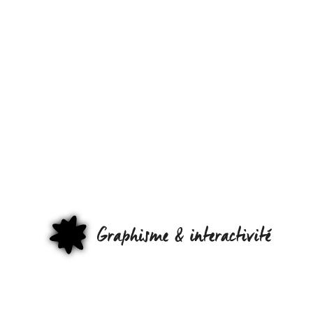
LE RÉSUMÉ
DE LA
SEMAINE
AVEC
« VENDRED
C’EST
GRAPHI
GRAPHISM! 
:-)