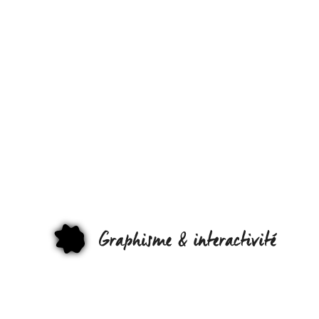
[LECTURE]
TÉLÉCHARG
GRATUITEME
« THE SHAPE
OF DESIGN »
DE FRANCK
GRAPHI
CHIMERO