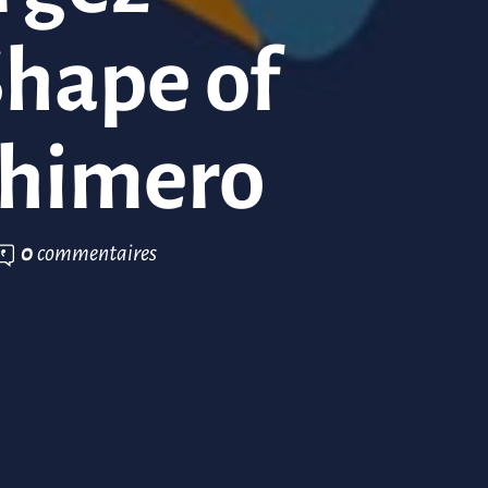
Shape of
Chimero
0
commentaires