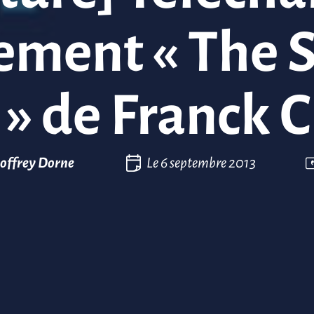
ement « The 
 » de Franck 
offrey Dorne
Le
6 septembre 2013