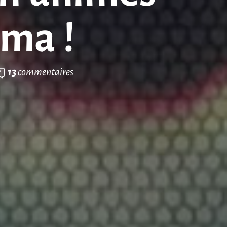
ma !
13
commentaires