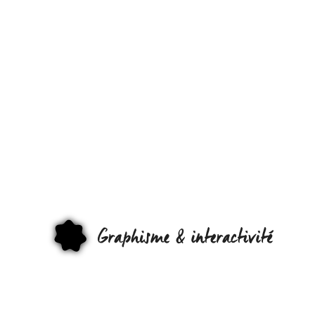
LES
INTERFACES
TANGIBLES D
DEMAIN
SERONT-ELL
DES FEUILLE
GRAPHI
VIVANTES ET
INTERACTIVE