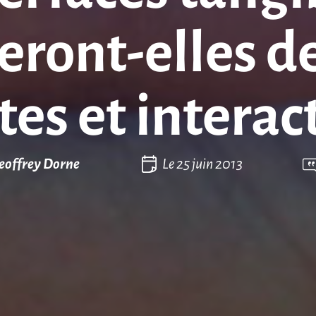
ront-elles de
tes et interact
eoffrey Dorne
Le
25 juin 2013