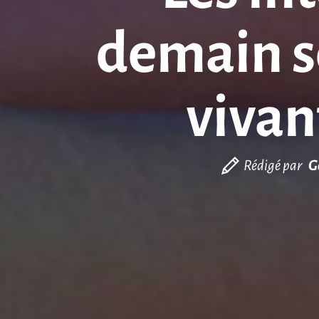
demain se
vivan
Rédigé par
G