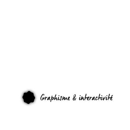
L’IPAD &
L’IPHONE
RECONNAISS
LES OBJETS : 
EXPLICATIONS
GRAPHI