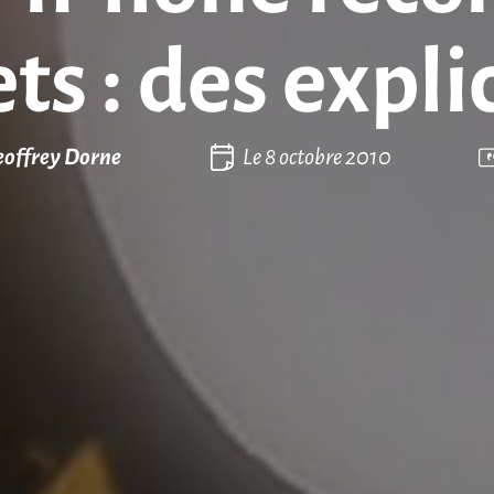
ets : des expli
offrey Dorne
Le
8 octobre 2010