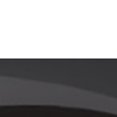
ET
INTERAC