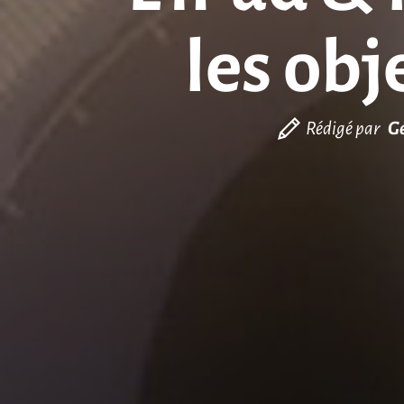
les obj
Rédigé par
Ge