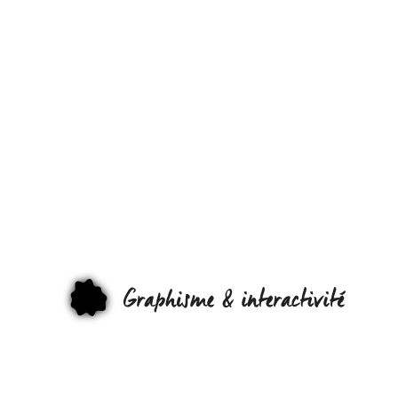
MR
DOOB
+
PV3D
= LA
MAGIE
DE
GRAPHI
FLASH
EN 3D