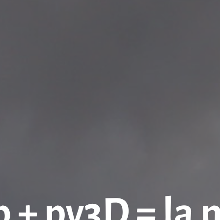
 + pv3D = la 