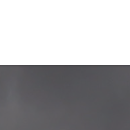
ET
INTERAC