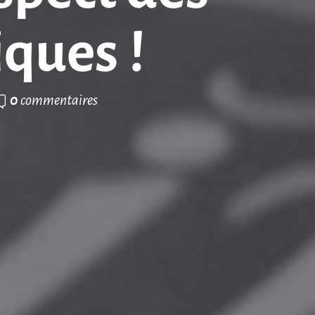
ques !
0
commentaires