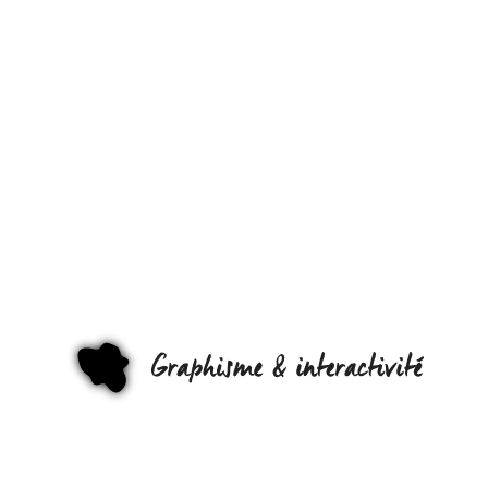
D’OÙ NOUS
VIENNENT
NOS IDÉES
ET COMMEN
ÉVOLUENT-
ELLES ?
CONFÉREN
GRAPHI
DE CÉDRIC
VILLANI!