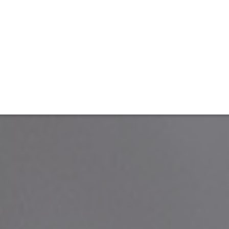
ET
INTERAC