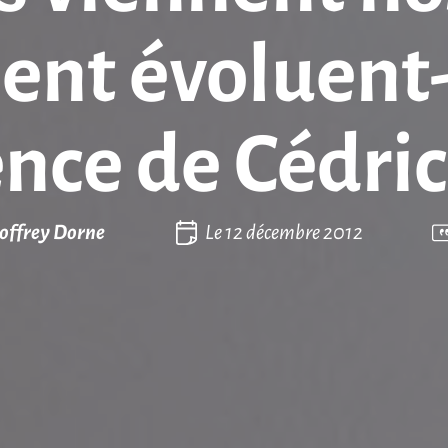
nt évoluent-e
nce de Cédric 
offrey Dorne
Le
12 décembre 2012