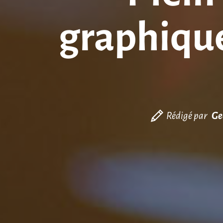
graphique 
Rédigé par
Ge