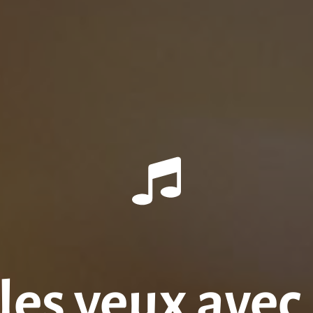
les yeux avec 