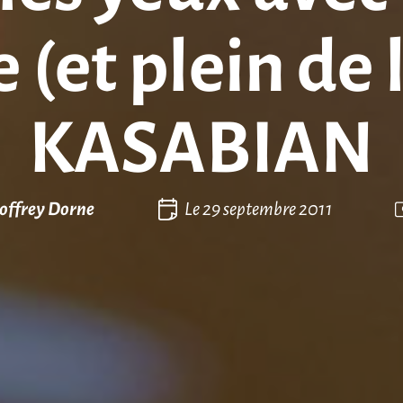
(et plein de 
KASABIAN
offrey Dorne
Le
29 septembre 2011