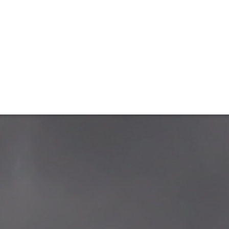
ET
INTERAC