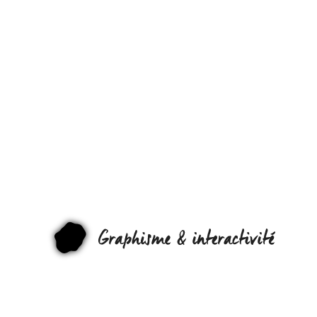
POUR
ARRÊTER
LES
PHOTOS
DE
GRAPHI
M***** !