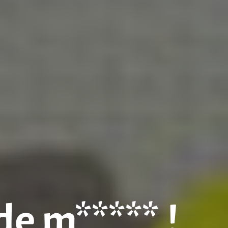
de m***** !